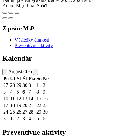
Dátum poslednej aktualizácie:
20. 2. 2024 9:33
Autor:
Mgr. Juraj Spáčil
Z práce MsP
Výsledky činnosti
Preventívne aktivity
Kalendár
August
2026
Po
Ut
St
Št
Pia
So
Ne
27
28
29
30
31
1
2
3
4
5
6
7
8
9
10
11
12
13
14
15
16
17
18
19
20
21
22
23
24
25
26
27
28
29
30
31
1
2
3
4
5
6
Preventívne aktivity