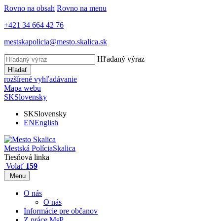
Rovno na obsah
Rovno na menu
+421 34 664 42 76
mestskapolicia@mesto.skalica.sk
Hľadaný výraz
Hľadať
rozšírené vyhľadávanie
Mapa webu
SK
Slovensky
SK
Slovensky
EN
English
Mestská Polícia
Skalica
Tiesňová linka
Volať
159
Menu
O nás
O nás
Informácie pre občanov
Z práce MsP