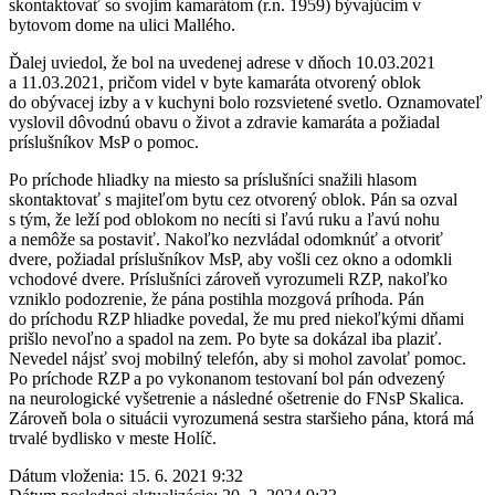
skontaktovať so svojim kamarátom (r.n. 1959) bývajúcim v
bytovom dome na ulici Mallého.
Ďalej uviedol, že bol na uvedenej adrese v dňoch 10.03.2021
a 11.03.2021, pričom videl v byte kamaráta otvorený oblok
do obývacej izby a v kuchyni bolo rozsvietené svetlo. Oznamovateľ
vyslovil dôvodnú obavu o život a zdravie kamaráta a požiadal
príslušníkov MsP o pomoc.
Po príchode hliadky na miesto sa príslušníci snažili hlasom
skontaktovať s majiteľom bytu cez otvorený oblok. Pán sa ozval
s tým, že leží pod oblokom no necíti si ľavú ruku a ľavú nohu
a nemôže sa postaviť. Nakoľko nezvládal odomknúť a otvoriť
dvere, požiadal príslušníkov MsP, aby vošli cez okno a odomkli
vchodové dvere. Príslušníci zároveň vyrozumeli RZP, nakoľko
vzniklo podozrenie, že pána postihla mozgová príhoda. Pán
do príchodu RZP hliadke povedal, že mu pred niekoľkými dňami
prišlo nevoľno a spadol na zem. Po byte sa dokázal iba plaziť.
Nevedel nájsť svoj mobilný telefón, aby si mohol zavolať pomoc.
Po príchode RZP a po vykonanom testovaní bol pán odvezený
na neurologické vyšetrenie a následné ošetrenie do FNsP Skalica.
Zároveň bola o situácii vyrozumená sestra staršieho pána, ktorá má
trvalé bydlisko v meste Holíč.
Dátum vloženia:
15. 6. 2021 9:32