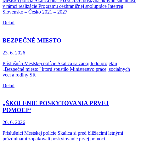
Mestská polícia Skalica dňa 10.06.2026 poskytla aktívnu súčinnosť
v rámci realizácie Programu cezhraničnej spolupráce Interreg
Slovensko – Česko 2021 – 2027.
Detail
BEZPEČNÉ MIESTO
23. 6.
2026
Príslušníci Mestskej polície Skalica sa zapojili do projektu
„Bezpečné miesto“ ktorú spustilo Ministerstvo práce, sociálnych
vecí a rodiny SR
Detail
„ŠKOLENIE POSKYTOVANIA PRVEJ
POMOCI“
20. 6.
2026
Príslušníci Mestskej polície Skalica si pred blížiacimi letnými
prázdninami zopakovali poskytovanie prvej pomoci.