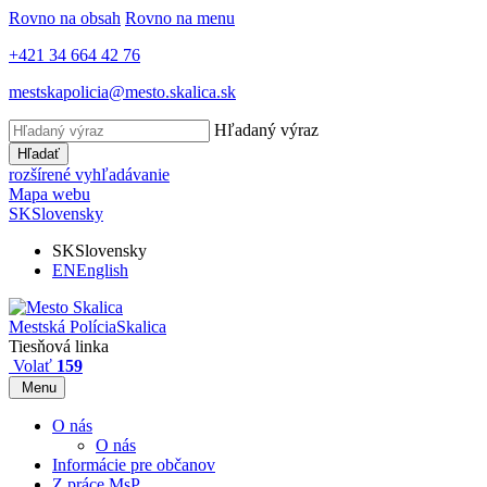
Rovno na obsah
Rovno na menu
+421 34 664 42 76
mestskapolicia@mesto.skalica.sk
Hľadaný výraz
Hľadať
rozšírené vyhľadávanie
Mapa webu
SK
Slovensky
SK
Slovensky
EN
English
Mestská Polícia
Skalica
Tiesňová linka
Volať
159
Menu
O nás
O nás
Informácie pre občanov
Z práce MsP