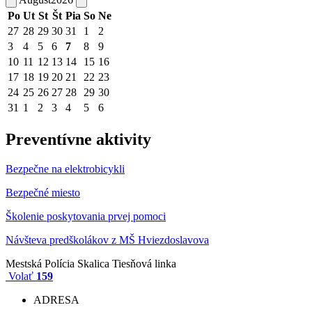
Po
Ut
St
Št
Pia
So
Ne
27
28
29
30
31
1
2
3
4
5
6
7
8
9
10
11
12
13
14
15
16
17
18
19
20
21
22
23
24
25
26
27
28
29
30
31
1
2
3
4
5
6
Preventívne aktivity
Bezpečne na elektrobicykli
Bezpečné miesto
Školenie poskytovania prvej pomoci
Návšteva predškolákov z MŠ Hviezdoslavova
Mestská Polícia Skalica
Tiesňová linka
Volať
159
ADRESA