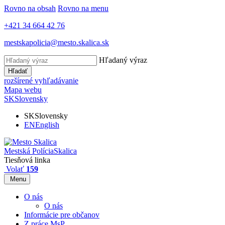
Rovno na obsah
Rovno na menu
+421 34 664 42 76
mestskapolicia@mesto.skalica.sk
Hľadaný výraz
Hľadať
rozšírené vyhľadávanie
Mapa webu
SK
Slovensky
SK
Slovensky
EN
English
Mestská Polícia
Skalica
Tiesňová linka
Volať
159
Menu
O nás
O nás
Informácie pre občanov
Z práce MsP