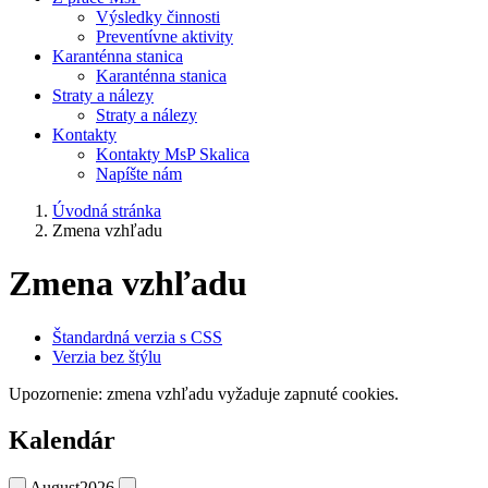
Výsledky činnosti
Preventívne aktivity
Karanténna stanica
Karanténna stanica
Straty a nálezy
Straty a nálezy
Kontakty
Kontakty MsP Skalica
Napíšte nám
Úvodná stránka
Zmena vzhľadu
Zmena vzhľadu
Štandardná verzia s CSS
Verzia bez štýlu
Upozornenie: zmena vzhľadu vyžaduje zapnuté cookies.
Kalendár
August
2026